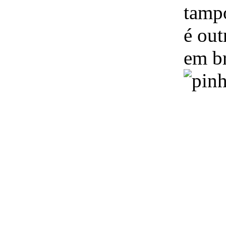
tampo
é out
em br