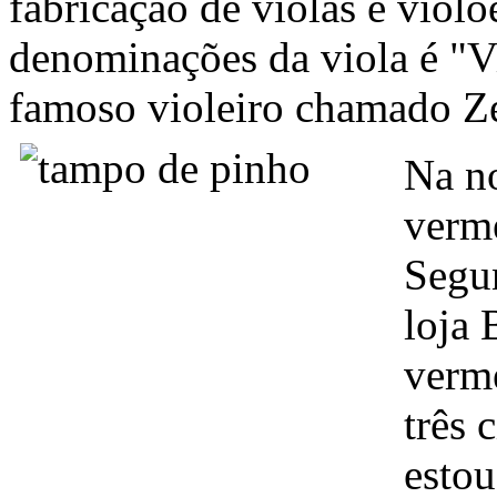
fabricação de violas e viol
denominações da viola é "V
famoso violeiro chamado Z
Na n
verme
Segu
loja 
verme
três 
estou