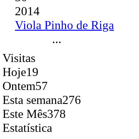
2014
Viola Pinho de Riga
...
Visitas
Hoje
19
Ontem
57
Esta semana
276
Este Mês
378
Estatística