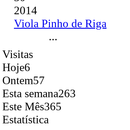
2014
Viola Pinho de Riga
...
Visitas
Hoje
6
Ontem
57
Esta semana
263
Este Mês
365
Estatística